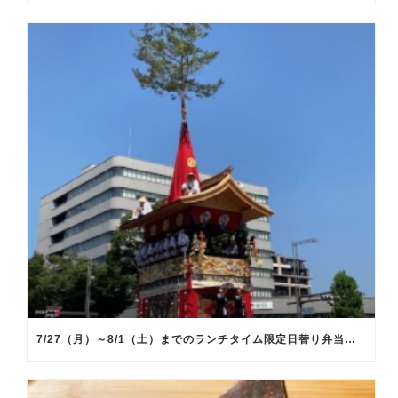
7/27（月）～8/1（土）までのランチタイム限定日替り弁当のメインメニュー